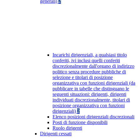
generali)
2
Incarichi dirigenziali, a qualsiasi titolo
conferiti, ivi inclusi quelli conferiti
discrezionalmente dall'organo di indirizzo
politico senza procedure pubbliche di
selezione e titolari di posizione
organizzativa con funzioni dirigenziali (da
pubblicare in tabelle che distinguano le
seguenti situazioni: dirigenti, dirigenti
individuati discrezionalmente, titolari di
posizione organizzativa con funzioni
dirigenziali)
2
Elenco posizioni dirigenziali discrezionali
Posti di funzione disponibili
Ruolo dirigenti
Dirigenti cessati