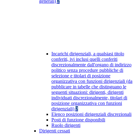
generali)
2
Incarichi dirigenziali, a qualsiasi titolo
conferiti, ivi inclusi quelli conferiti
discrezionalmente dall'organo di indirizzo
politico senza procedure pubbliche di
selezione e titolari di posizione
organizzativa con funzioni dirigenziali (da
pubblicare in tabelle che distinguano le
seguenti situazioni: dirigenti, dirigenti
individuati discrezionalmente, titolari di
posizione organizzativa con funzioni
dirigenziali)
2
Elenco posizioni dirigenziali discrezionali
Posti di funzione disponibili
Ruolo dirigenti
Dirigenti cessati