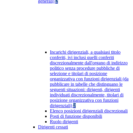
generali)
2
Incarichi dirigenziali, a qualsiasi titolo
conferiti, ivi inclusi quelli conferiti
discrezionalmente dall'organo di indirizzo
politico senza procedure pubbliche di
selezione e titolari di posizione
organizzativa con funzioni dirigenziali (da
pubblicare in tabelle che distinguano le
seguenti situazioni: dirigenti, dirigenti
individuati discrezionalmente, titolari di
posizione organizzativa con funzioni
dirigenziali)
2
Elenco posizioni dirigenziali discrezionali
Posti di funzione disponibili
Ruolo dirigenti
Dirigenti cessati