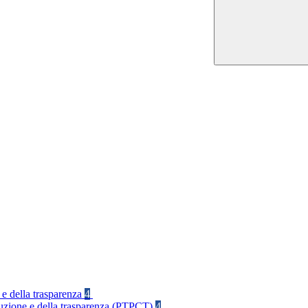
 e della trasparenza
4
rruzione e della trasparenza (PTPCT)
4