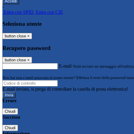
-
Entra con SPID
Entra con CIE
Seleziona utente
button close
×
Recupero password
button close
×
E-mail
Verrà inviato un messaggio all'indirizz
Non hai una e-mail associata al nome utente? Effettua il reset della password tram
E-mail inviata, si prega di controllare la casella di posta elettronica!
Errore
Chiudi
Successo
Chiudi
Informazione