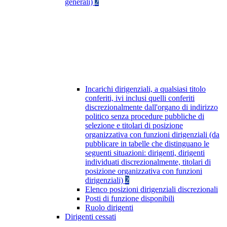
generali)
2
Incarichi dirigenziali, a qualsiasi titolo
conferiti, ivi inclusi quelli conferiti
discrezionalmente dall'organo di indirizzo
politico senza procedure pubbliche di
selezione e titolari di posizione
organizzativa con funzioni dirigenziali (da
pubblicare in tabelle che distinguano le
seguenti situazioni: dirigenti, dirigenti
individuati discrezionalmente, titolari di
posizione organizzativa con funzioni
dirigenziali)
2
Elenco posizioni dirigenziali discrezionali
Posti di funzione disponibili
Ruolo dirigenti
Dirigenti cessati