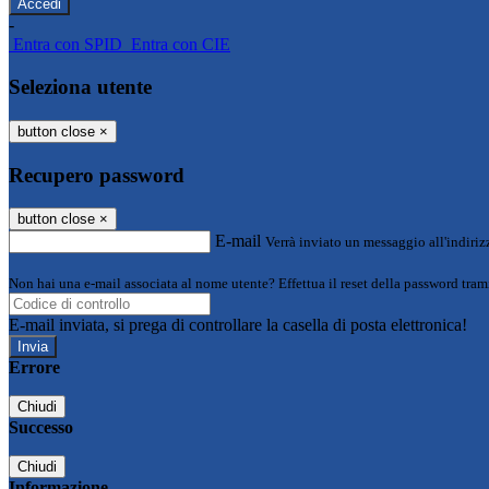
-
Entra con SPID
Entra con CIE
Seleziona utente
button close
×
Recupero password
button close
×
E-mail
Verrà inviato un messaggio all'indirizz
Non hai una e-mail associata al nome utente? Effettua il reset della password tram
E-mail inviata, si prega di controllare la casella di posta elettronica!
Errore
Chiudi
Successo
Chiudi
Informazione