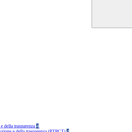
 e della trasparenza
4
rruzione e della trasparenza (PTPCT)
4