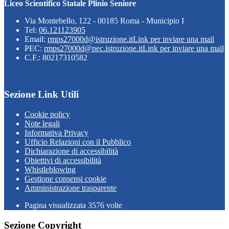
Liceo Scientifico Statale Plinio Seniore
Via Montebello, 122 - 00185 Roma - Municipio I
Tel:
06.121123905
Email:
rmps27000d@istruzione.it
Link per inviare una mail
PEC:
rmps27000d@pec.istruzione.it
Link per inviare una mail
C.F.: 80217310582
Sezione Link Utili
Cookie policy
Note legali
Informativa Privacy
Ufficio Relazioni con il Pubblico
Dichiarazione di accessibilità
Obiettivi di accessibilità
Whistleblowing
Gestione consensi cookie
Amministrazione trasparente
Pagina visualizzata
3576
volte
Sezione Copyright