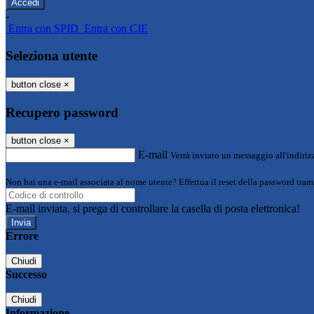
-
Entra con SPID
Entra con CIE
Seleziona utente
button close
×
Recupero password
button close
×
E-mail
Verrà inviato un messaggio all'indirizz
Non hai una e-mail associata al nome utente? Effettua il reset della password tram
E-mail inviata, si prega di controllare la casella di posta elettronica!
Errore
Chiudi
Successo
Chiudi
Informazione