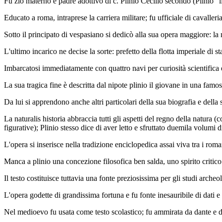
Fu zio materno e padre adottivo di c. Plinio Cecilio secondo (Plinio "
Educato a roma, intraprese la carriera militare; fu ufficiale di cavalle
Sotto il principato di vespasiano si dedicò alla sua opera maggiore: la n
L'ultimo incarico ne decise la sorte: prefetto della flotta imperiale di
Imbarcatosi immediatamente con quattro navi per curiosità scientifica 
La sua tragica fine è descritta dal nipote plinio il giovane in una famos
Da lui si apprendono anche altri particolari della sua biografia e della s
La naturalis historia abbraccia tutti gli aspetti del regno della natura
figurative); Plinio stesso dice di aver letto e sfruttato duemila volumi d
L'opera si inserisce nella tradizione enciclopedica assai viva tra i ro
Manca a plinio una concezione filosofica ben salda, uno spirito critico e
Il testo costituisce tuttavia una fonte preziosissima per gli studi archeolo
L'opera godette di grandissima fortuna e fu fonte inesauribile di dati e d
Nel medioevo fu usata come testo scolastico; fu ammirata da dante e da