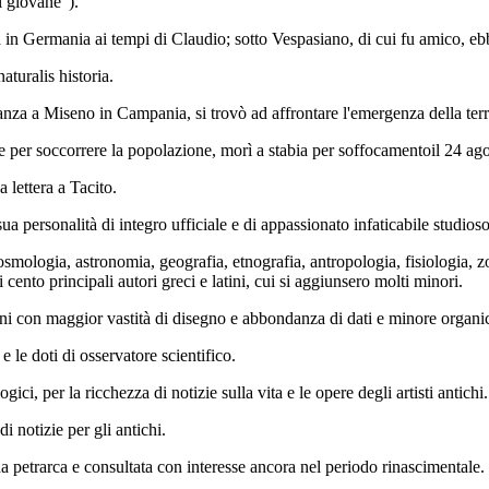
il giovane").
ria in Germania ai tempi di Claudio; sotto Vespasiano, di cui fu amico, eb
aturalis historia.
 stanza a Miseno in Campania, si trovò ad affrontare l'emergenza della te
e per soccorrere la popolazione, morì a stabia per soffocamentoil 24 ago
a lettera a Tacito.
ua personalità di integro ufficiale e di appassionato infaticabile studioso
 (cosmologia, astronomia, geografia, etnografia, antropologia, fisiologia,
i cento principali autori greci e latini, cui si aggiunsero molti minori.
mani con maggior vastità di disegno e abbondanza di dati e minore organic
 le doti di osservatore scientifico.
gici, per la ricchezza di notizie sulla vita e le opere degli artisti antichi.
i notizie per gli antichi.
 petrarca e consultata con interesse ancora nel periodo rinascimentale.