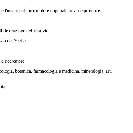
be l'incarico di procuratore imperiale in varie province.
rribile eruzione del Vesuvio.
sto del 79 d.c.
 e ricercatore.
 zoologia, botanica, farmacologia e medicina, mineralogia, arti
ità.