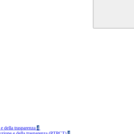
 e della trasparenza
4
rruzione e della trasparenza (PTPCT)
4