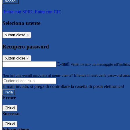
-
Entra con SPID
Entra con CIE
Seleziona utente
button close
×
Recupero password
button close
×
E-mail
Verrà inviato un messaggio all'indirizz
Non hai una e-mail associata al nome utente? Effettua il reset della password tram
E-mail inviata, si prega di controllare la casella di posta elettronica!
Errore
Chiudi
Successo
Chiudi
Informazione