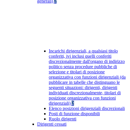
generali)
2
Incarichi dirigenziali, a qualsiasi titolo
conferiti, ivi inclusi quelli conferiti
discrezionalmente dall'organo di indirizzo
politico senza procedure pubbliche di
selezione e titolari di posizione
organizzativa con funzioni dirigenziali (da
pubblicare in tabelle che distinguano le
seguenti situazioni: dirigenti, dirigenti
individuati discrezionalmente, titolari di
posizione organizzativa con funzioni
dirigenziali)
2
Elenco posizioni dirigenziali discrezionali
Posti di funzione disponibili
Ruolo dirigenti
Dirigenti cessati