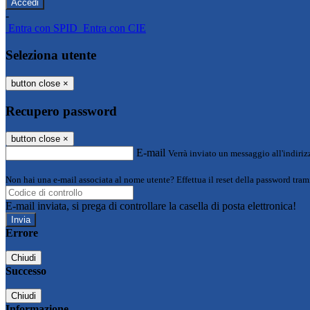
-
Entra con SPID
Entra con CIE
Seleziona utente
button close
×
Recupero password
button close
×
E-mail
Verrà inviato un messaggio all'indirizz
Non hai una e-mail associata al nome utente? Effettua il reset della password tram
E-mail inviata, si prega di controllare la casella di posta elettronica!
Errore
Chiudi
Successo
Chiudi
Informazione