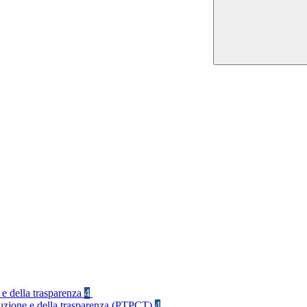
 e della trasparenza
4
rruzione e della trasparenza (PTPCT)
4