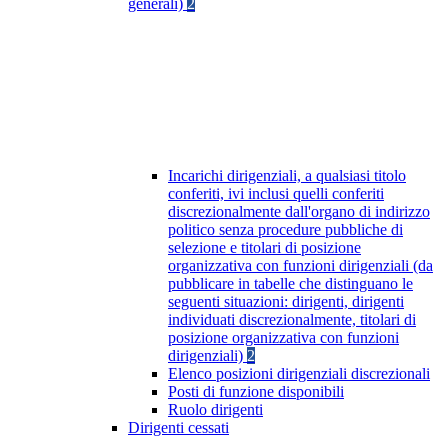
generali)
2
Incarichi dirigenziali, a qualsiasi titolo
conferiti, ivi inclusi quelli conferiti
discrezionalmente dall'organo di indirizzo
politico senza procedure pubbliche di
selezione e titolari di posizione
organizzativa con funzioni dirigenziali (da
pubblicare in tabelle che distinguano le
seguenti situazioni: dirigenti, dirigenti
individuati discrezionalmente, titolari di
posizione organizzativa con funzioni
dirigenziali)
2
Elenco posizioni dirigenziali discrezionali
Posti di funzione disponibili
Ruolo dirigenti
Dirigenti cessati