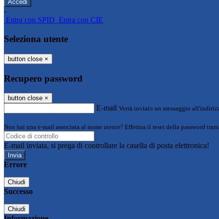
-
Entra con SPID
Entra con CIE
Seleziona utente
button close
×
Recupero password
button close
×
E-mail
Verrà inviato un messaggio all'indirizz
Non hai una e-mail associata al nome utente? Effettua il reset della password tram
E-mail inviata, si prega di controllare la casella di posta elettronica!
Errore
Chiudi
Successo
Chiudi
Informazione