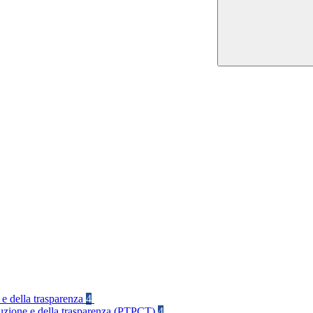
 e della trasparenza
4
rruzione e della trasparenza (PTPCT)
4