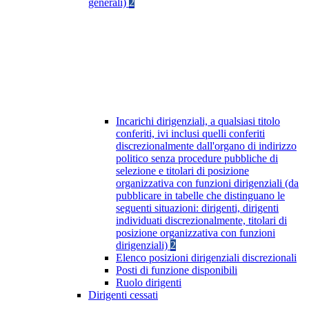
generali)
2
Incarichi dirigenziali, a qualsiasi titolo
conferiti, ivi inclusi quelli conferiti
discrezionalmente dall'organo di indirizzo
politico senza procedure pubbliche di
selezione e titolari di posizione
organizzativa con funzioni dirigenziali (da
pubblicare in tabelle che distinguano le
seguenti situazioni: dirigenti, dirigenti
individuati discrezionalmente, titolari di
posizione organizzativa con funzioni
dirigenziali)
2
Elenco posizioni dirigenziali discrezionali
Posti di funzione disponibili
Ruolo dirigenti
Dirigenti cessati