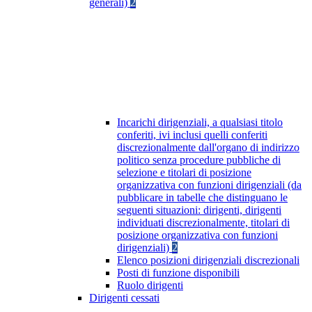
generali)
2
Incarichi dirigenziali, a qualsiasi titolo
conferiti, ivi inclusi quelli conferiti
discrezionalmente dall'organo di indirizzo
politico senza procedure pubbliche di
selezione e titolari di posizione
organizzativa con funzioni dirigenziali (da
pubblicare in tabelle che distinguano le
seguenti situazioni: dirigenti, dirigenti
individuati discrezionalmente, titolari di
posizione organizzativa con funzioni
dirigenziali)
2
Elenco posizioni dirigenziali discrezionali
Posti di funzione disponibili
Ruolo dirigenti
Dirigenti cessati