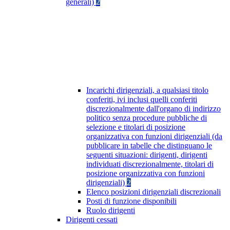
generali)
2
Incarichi dirigenziali, a qualsiasi titolo
conferiti, ivi inclusi quelli conferiti
discrezionalmente dall'organo di indirizzo
politico senza procedure pubbliche di
selezione e titolari di posizione
organizzativa con funzioni dirigenziali (da
pubblicare in tabelle che distinguano le
seguenti situazioni: dirigenti, dirigenti
individuati discrezionalmente, titolari di
posizione organizzativa con funzioni
dirigenziali)
2
Elenco posizioni dirigenziali discrezionali
Posti di funzione disponibili
Ruolo dirigenti
Dirigenti cessati