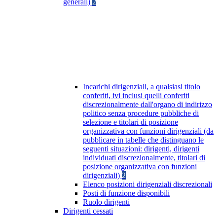
generali)
2
Incarichi dirigenziali, a qualsiasi titolo
conferiti, ivi inclusi quelli conferiti
discrezionalmente dall'organo di indirizzo
politico senza procedure pubbliche di
selezione e titolari di posizione
organizzativa con funzioni dirigenziali (da
pubblicare in tabelle che distinguano le
seguenti situazioni: dirigenti, dirigenti
individuati discrezionalmente, titolari di
posizione organizzativa con funzioni
dirigenziali)
2
Elenco posizioni dirigenziali discrezionali
Posti di funzione disponibili
Ruolo dirigenti
Dirigenti cessati