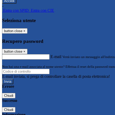
-
Entra con SPID
Entra con CIE
Seleziona utente
button close
×
Recupero password
button close
×
E-mail
Verrà inviato un messaggio all'indirizz
Non hai una e-mail associata al nome utente? Effettua il reset della password tram
E-mail inviata, si prega di controllare la casella di posta elettronica!
Errore
Chiudi
Successo
Chiudi
Informazione