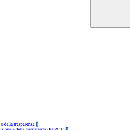
 e della trasparenza
4
rruzione e della trasparenza (PTPCT)
4