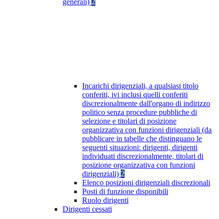
generali)
2
Incarichi dirigenziali, a qualsiasi titolo
conferiti, ivi inclusi quelli conferiti
discrezionalmente dall'organo di indirizzo
politico senza procedure pubbliche di
selezione e titolari di posizione
organizzativa con funzioni dirigenziali (da
pubblicare in tabelle che distinguano le
seguenti situazioni: dirigenti, dirigenti
individuati discrezionalmente, titolari di
posizione organizzativa con funzioni
dirigenziali)
2
Elenco posizioni dirigenziali discrezionali
Posti di funzione disponibili
Ruolo dirigenti
Dirigenti cessati