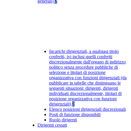
generali)
2
Incarichi dirigenziali, a qualsiasi titolo
conferiti, ivi inclusi quelli conferiti
discrezionalmente dall'organo di indirizzo
politico senza procedure pubbliche di
selezione e titolari di posizione
organizzativa con funzioni dirigenziali (da
pubblicare in tabelle che distinguano le
seguenti situazioni: dirigenti, dirigenti
individuati discrezionalmente, titolari di
posizione organizzativa con funzioni
dirigenziali)
2
Elenco posizioni dirigenziali discrezionali
Posti di funzione disponibili
Ruolo dirigenti
Dirigenti cessati