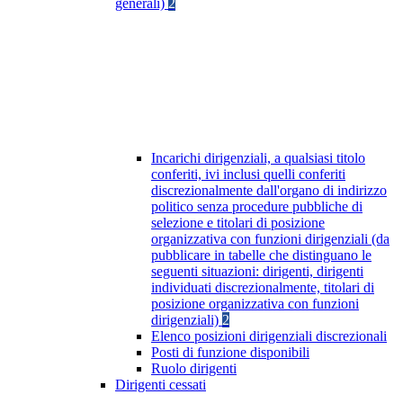
generali)
2
Incarichi dirigenziali, a qualsiasi titolo
conferiti, ivi inclusi quelli conferiti
discrezionalmente dall'organo di indirizzo
politico senza procedure pubbliche di
selezione e titolari di posizione
organizzativa con funzioni dirigenziali (da
pubblicare in tabelle che distinguano le
seguenti situazioni: dirigenti, dirigenti
individuati discrezionalmente, titolari di
posizione organizzativa con funzioni
dirigenziali)
2
Elenco posizioni dirigenziali discrezionali
Posti di funzione disponibili
Ruolo dirigenti
Dirigenti cessati