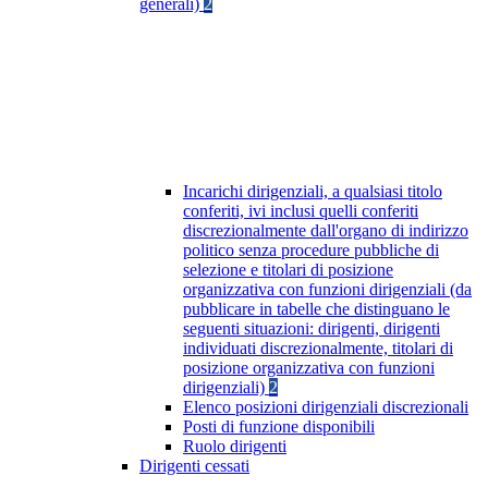
generali)
2
Incarichi dirigenziali, a qualsiasi titolo
conferiti, ivi inclusi quelli conferiti
discrezionalmente dall'organo di indirizzo
politico senza procedure pubbliche di
selezione e titolari di posizione
organizzativa con funzioni dirigenziali (da
pubblicare in tabelle che distinguano le
seguenti situazioni: dirigenti, dirigenti
individuati discrezionalmente, titolari di
posizione organizzativa con funzioni
dirigenziali)
2
Elenco posizioni dirigenziali discrezionali
Posti di funzione disponibili
Ruolo dirigenti
Dirigenti cessati