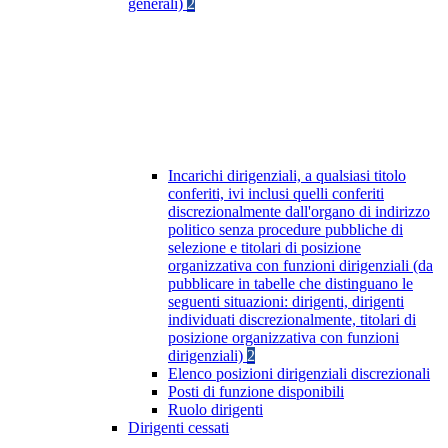
generali)
2
Incarichi dirigenziali, a qualsiasi titolo
conferiti, ivi inclusi quelli conferiti
discrezionalmente dall'organo di indirizzo
politico senza procedure pubbliche di
selezione e titolari di posizione
organizzativa con funzioni dirigenziali (da
pubblicare in tabelle che distinguano le
seguenti situazioni: dirigenti, dirigenti
individuati discrezionalmente, titolari di
posizione organizzativa con funzioni
dirigenziali)
2
Elenco posizioni dirigenziali discrezionali
Posti di funzione disponibili
Ruolo dirigenti
Dirigenti cessati