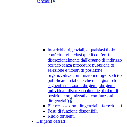
generali)
2
Incarichi dirigenziali, a qualsiasi titolo
conferiti, ivi inclusi quelli conferiti
discrezionalmente dall'organo di indirizzo
politico senza procedure pubbliche di
selezione e titolari di posizione
organizzativa con funzioni dirigenziali (da
pubblicare in tabelle che distinguano le
seguenti situazioni: dirigenti, dirigenti
individuati discrezionalmente, titolari di
posizione organizzativa con funzioni
dirigenziali)
2
Elenco posizioni dirigenziali discrezionali
Posti di funzione disponibili
Ruolo dirigenti
Dirigenti cessati