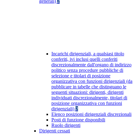
generali)
2
Incarichi dirigenziali, a qualsiasi titolo
conferiti, ivi inclusi quelli conferiti
discrezionalmente dall'organo di indirizzo
politico senza procedure pubbliche di
selezione e titolari di posizione
organizzativa con funzioni dirigenziali (da
pubblicare in tabelle che distinguano le
seguenti situazioni: dirigenti, dirigenti
individuati discrezionalmente, titolari di
posizione organizzativa con funzioni
dirigenziali)
2
Elenco posizioni dirigenziali discrezionali
Posti di funzione disponibili
Ruolo dirigenti
Dirigenti cessati