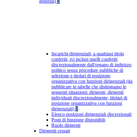
generali)
2
Incarichi dirigenziali, a qualsiasi titolo
conferiti, ivi inclusi quelli conferiti
discrezionalmente dall'organo di indirizzo
politico senza procedure pubbliche di
selezione e titolari di posizione
organizzativa con funzioni dirigenziali (da
pubblicare in tabelle che distinguano le
seguenti situazioni: dirigenti, dirigenti
individuati discrezionalmente, titolari di
posizione organizzativa con funzioni
dirigenziali)
2
Elenco posizioni dirigenziali discrezionali
Posti di funzione disponibili
Ruolo dirigenti
Dirigenti cessati