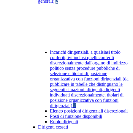
generali)
2
Incarichi dirigenziali, a qualsiasi titolo
conferiti, ivi inclusi quelli conferiti
discrezionalmente dall'organo di indirizzo
politico senza procedure pubbliche di
selezione e titolari di posizione
organizzativa con funzioni dirigenziali (da
pubblicare in tabelle che distinguano le
seguenti situazioni: dirigenti, dirigenti
individuati discrezionalmente, titolari di
posizione organizzativa con funzioni
dirigenziali)
2
Elenco posizioni dirigenziali discrezionali
Posti di funzione disponibili
Ruolo dirigenti
Dirigenti cessati