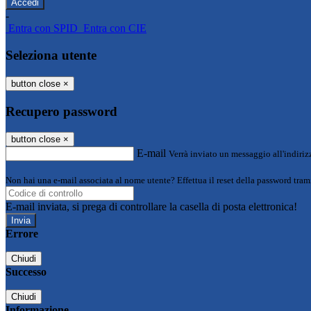
-
Entra con SPID
Entra con CIE
Seleziona utente
button close
×
Recupero password
button close
×
E-mail
Verrà inviato un messaggio all'indirizz
Non hai una e-mail associata al nome utente? Effettua il reset della password tram
E-mail inviata, si prega di controllare la casella di posta elettronica!
Errore
Chiudi
Successo
Chiudi
Informazione