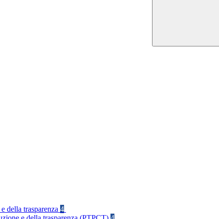
 e della trasparenza
4
rruzione e della trasparenza (PTPCT)
4