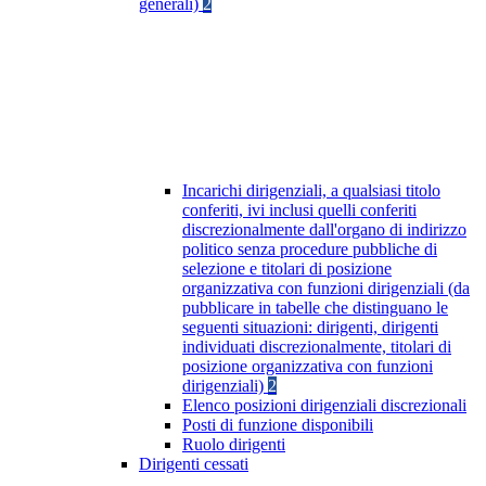
generali)
2
Incarichi dirigenziali, a qualsiasi titolo
conferiti, ivi inclusi quelli conferiti
discrezionalmente dall'organo di indirizzo
politico senza procedure pubbliche di
selezione e titolari di posizione
organizzativa con funzioni dirigenziali (da
pubblicare in tabelle che distinguano le
seguenti situazioni: dirigenti, dirigenti
individuati discrezionalmente, titolari di
posizione organizzativa con funzioni
dirigenziali)
2
Elenco posizioni dirigenziali discrezionali
Posti di funzione disponibili
Ruolo dirigenti
Dirigenti cessati