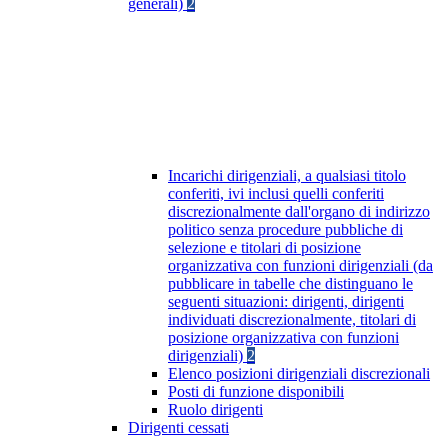
generali)
2
Incarichi dirigenziali, a qualsiasi titolo
conferiti, ivi inclusi quelli conferiti
discrezionalmente dall'organo di indirizzo
politico senza procedure pubbliche di
selezione e titolari di posizione
organizzativa con funzioni dirigenziali (da
pubblicare in tabelle che distinguano le
seguenti situazioni: dirigenti, dirigenti
individuati discrezionalmente, titolari di
posizione organizzativa con funzioni
dirigenziali)
2
Elenco posizioni dirigenziali discrezionali
Posti di funzione disponibili
Ruolo dirigenti
Dirigenti cessati