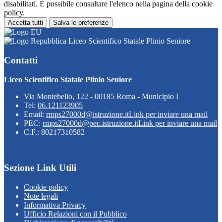
disabilitati. È possibile consultare l'elenco nella pagina della cookie
policy.
Accetta tutti
Salva le preferenze
Liceo Scientifico Statale Plinio Seniore
Contatti
Liceo Scientifico Statale Plinio Seniore
Via Montebello, 122 - 00185 Roma - Municipio I
Tel:
06.121123905
Email:
rmps27000d@istruzione.it
Link per inviare una mail
PEC:
rmps27000d@pec.istruzione.it
Link per inviare una mail
C.F.: 80217310582
Sezione Link Utili
Cookie policy
Note legali
Informativa Privacy
Ufficio Relazioni con il Pubblico