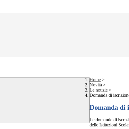
Home
>
Novità
>
Le notizie
>
Domanda di iscrizione 
Domanda di is
Le domande di iscrizio
delle Istituzioni Scol