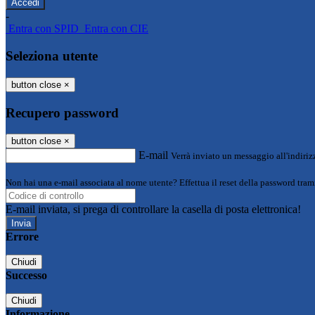
-
Entra con SPID
Entra con CIE
Seleziona utente
button close
×
Recupero password
button close
×
E-mail
Verrà inviato un messaggio all'indirizz
Non hai una e-mail associata al nome utente? Effettua il reset della password tram
E-mail inviata, si prega di controllare la casella di posta elettronica!
Errore
Chiudi
Successo
Chiudi
Informazione