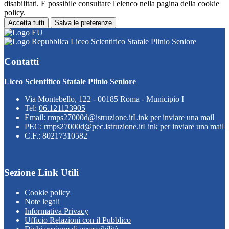
disabilitati. È possibile consultare l'elenco nella pagina della cookie
policy.
Accetta tutti
Salva le preferenze
Liceo Scientifico Statale Plinio Seniore
Contatti
Liceo Scientifico Statale Plinio Seniore
Via Montebello, 122 - 00185 Roma - Municipio I
Tel:
06.121123905
Email:
rmps27000d@istruzione.it
Link per inviare una mail
PEC:
rmps27000d@pec.istruzione.it
Link per inviare una mail
C.F.: 80217310582
Sezione Link Utili
Cookie policy
Note legali
Informativa Privacy
Ufficio Relazioni con il Pubblico