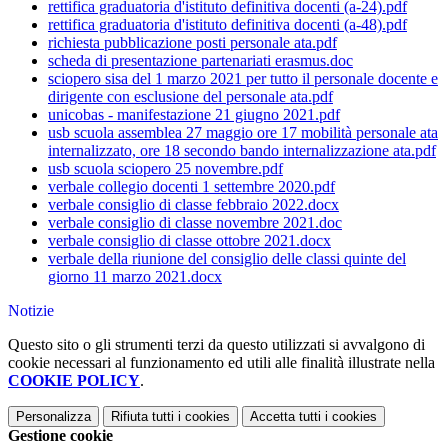
rettifica graduatoria d'istituto definitiva docenti (a-24).pdf
rettifica graduatoria d'istituto definitiva docenti (a-48).pdf
richiesta pubblicazione posti personale ata.pdf
scheda di presentazione partenariati erasmus.doc
sciopero sisa del 1 marzo 2021 per tutto il personale docente e
dirigente con esclusione del personale ata.pdf
unicobas - manifestazione 21 giugno 2021.pdf
usb scuola assemblea 27 maggio ore 17 mobilità personale ata
internalizzato, ore 18 secondo bando internalizzazione ata.pdf
usb scuola sciopero 25 novembre.pdf
verbale collegio docenti 1 settembre 2020.pdf
verbale consiglio di classe febbraio 2022.docx
verbale consiglio di classe novembre 2021.doc
verbale consiglio di classe ottobre 2021.docx
verbale della riunione del consiglio delle classi quinte del
giorno 11 marzo 2021.docx
Notizie
Questo sito o gli strumenti terzi da questo utilizzati si avvalgono di
cookie necessari al funzionamento ed utili alle finalità illustrate nella
COOKIE POLICY
.
Personalizza
Rifiuta tutti
i cookies
Accetta tutti
i cookies
Gestione cookie