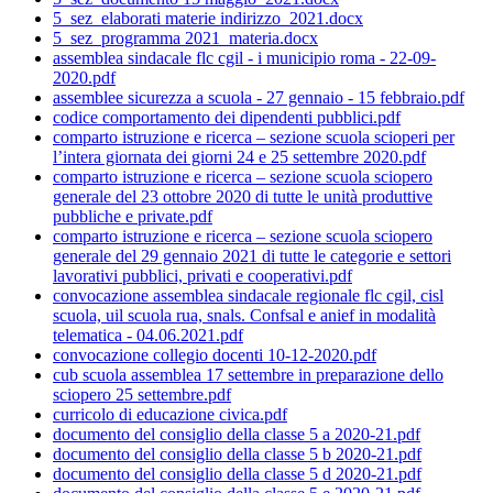
5_sez_elaborati materie indirizzo_2021.docx
5_sez_programma 2021_materia.docx
assemblea sindacale flc cgil - i municipio roma - 22-09-
2020.pdf
assemblee sicurezza a scuola - 27 gennaio - 15 febbraio.pdf
codice comportamento dei dipendenti pubblici.pdf
comparto istruzione e ricerca – sezione scuola scioperi per
l’intera giornata dei giorni 24 e 25 settembre 2020.pdf
comparto istruzione e ricerca – sezione scuola sciopero
generale del 23 ottobre 2020 di tutte le unità produttive
pubbliche e private.pdf
comparto istruzione e ricerca – sezione scuola sciopero
generale del 29 gennaio 2021 di tutte le categorie e settori
lavorativi pubblici, privati e cooperativi.pdf
convocazione assemblea sindacale regionale flc cgil, cisl
scuola, uil scuola rua, snals. Confsal e anief in modalità
telematica - 04.06.2021.pdf
convocazione collegio docenti 10-12-2020.pdf
cub scuola assemblea 17 settembre in preparazione dello
sciopero 25 settembre.pdf
curricolo di educazione civica.pdf
documento del consiglio della classe 5 a 2020-21.pdf
documento del consiglio della classe 5 b 2020-21.pdf
documento del consiglio della classe 5 d 2020-21.pdf