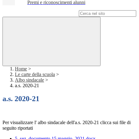
Premi e riconoscimenti alunni
Campo di ricerca per le pagine del sito
Home
>
Le carte della scuola
>
Albo sindacale
>
a.s. 2020-21
a.s. 2020-21
Per visualizzare l' albo sindacale dell'a.s. 2020-21 clicca sui file di
seguito riportati
5_sez_documento 15 maggio_2021.docx