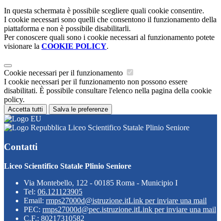
In questa schermata è possibile scegliere quali cookie consentire.
I cookie necessari sono quelli che consentono il funzionamento della
piattaforma e non è possibile disabilitarli.
Per conoscere quali sono i cookie necessari al funzionamento potete
visionare la
COOKIE POLICY
.
Cookie necessari per il funzionamento
I cookie necessari per il funzionamento non possono essere
disabilitati. È possibile consultare l'elenco nella pagina della cookie
policy.
Accetta tutti
Salva le preferenze
Liceo Scientifico Statale Plinio Seniore
Contatti
Liceo Scientifico Statale Plinio Seniore
Via Montebello, 122 - 00185 Roma - Municipio I
Tel:
06.121123905
Email:
rmps27000d@istruzione.it
Link per inviare una mail
PEC:
rmps27000d@pec.istruzione.it
Link per inviare una mail
C.F.: 80217310582