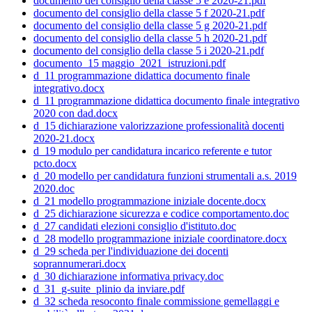
documento del consiglio della classe 5 e 2020-21.pdf
documento del consiglio della classe 5 f 2020-21.pdf
documento del consiglio della classe 5 g 2020-21.pdf
documento del consiglio della classe 5 h 2020-21.pdf
documento del consiglio della classe 5 i 2020-21.pdf
documento_15 maggio_2021_istruzioni.pdf
d_11 programmazione didattica documento finale
integrativo.docx
d_11 programmazione didattica documento finale integrativo
2020 con dad.docx
d_15 dichiarazione valorizzazione professionalità docenti
2020-21.docx
d_19 modulo per candidatura incarico referente e tutor
pcto.docx
d_20 modello per candidatura funzioni strumentali a.s. 2019
2020.doc
d_21 modello programmazione iniziale docente.docx
d_25 dichiarazione sicurezza e codice comportamento.doc
d_27 candidati elezioni consiglio d'istituto.doc
d_28 modello programmazione iniziale coordinatore.docx
d_29 scheda per l'individuazione dei docenti
soprannumerari.docx
d_30 dichiarazione informativa privacy.doc
d_31_g-suite_plinio da inviare.pdf
d_32 scheda resoconto finale commissione gemellaggi e