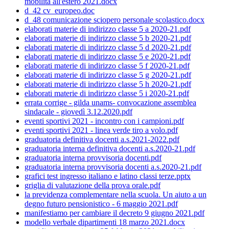
mobilità all'estero 2021.docx
d_42 cv_europeo.doc
d_48 comunicazione sciopero personale scolastico.docx
elaborati materie di indirizzo classe 5 a 2020-21.pdf
elaborati materie di indirizzo classe 5 b 2020-21.pdf
elaborati materie di indirizzo classe 5 d 2020-21.pdf
elaborati materie di indirizzo classe 5 e 2020-21.pdf
elaborati materie di indirizzo classe 5 f 2020-21.pdf
elaborati materie di indirizzo classe 5 g 2020-21.pdf
elaborati materie di indirizzo classe 5 h 2020-21.pdf
elaborati materie di indirizzo classe 5 i 2020-21.pdf
errata corrige - gilda unams- convocazione assemblea
sindacale - giovedì 3.12.2020.pdf
eventi sportivi 2021 - incontro con i campioni.pdf
eventi sportivi 2021 - linea verde tiro a volo.pdf
graduatoria definitiva docenti a.s.2021-2022.pdf
graduatoria interna definitiva docenti a.s.2020-21.pdf
graduatoria interna provvisoria docenti.pdf
graduatoria interna provvisoria docenti a.s.2020-21.pdf
grafici test ingresso italiano e latino classi terze.pptx
griglia di valutazione della prova orale.pdf
la previdenza complementare nella scuola. Un aiuto a un
degno futuro pensionistico - 6 maggio 2021.pdf
manifestiamo per cambiare il decreto 9 giugno 2021.pdf
modello verbale dipartimenti 18 marzo 2021.docx