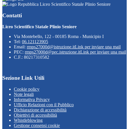
Liceo Scientifico Statale Plinio Seniore
Contatti
Liceo Scientifico Statale Plinio Seniore
Via Montebello, 122 - 00185 Roma - Municipio I
Tel:
06.121123905
Email:
rmps27000d@istruzione.it
Link per inviare una mail
PEC:
rmps27000d@pec.istruzione.it
Link per inviare una mail
C.F.: 80217310582
Sezione Link Utili
Cookie policy
Note legali
Informativa Privacy
Ufficio Relazioni con il Pubblico
Dichiarazione di accessibilità
Obiettivi di accessibilità
Whistleblowing
Gestione consensi cookie