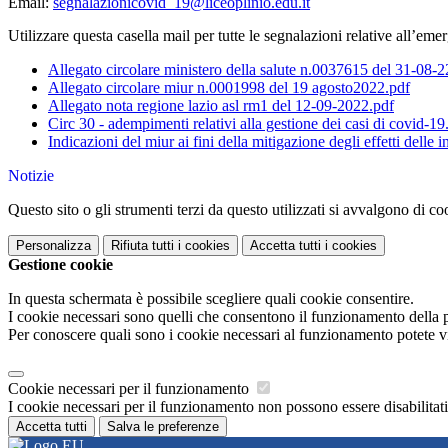
Email:
segnalazionicovid_19@liceoplinio.edu.it
Utilizzare questa casella mail per tutte le segnalazioni relative all’em
Allegato circolare ministero della salute n.0037615 del 31-08-2
Allegato circolare miur n.0001998 del 19 agosto2022.pdf
Allegato nota regione lazio asl rm1 del 12-09-2022.pdf
Circ 30 - adempimenti relativi alla gestione dei casi di covid-19
Indicazioni del miur ai fini della mitigazione degli effetti delle
Notizie
Questo sito o gli strumenti terzi da questo utilizzati si avvalgono di coo
Personalizza
Rifiuta tutti
i cookies
Accetta tutti
i cookies
Gestione cookie
In questa schermata è possibile scegliere quali cookie consentire.
I cookie necessari sono quelli che consentono il funzionamento della pi
Per conoscere quali sono i cookie necessari al funzionamento potete v
Cookie necessari per il funzionamento
I cookie necessari per il funzionamento non possono essere disabilitati.
Accetta tutti
Salva le preferenze