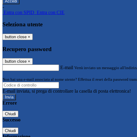
-
Entra con SPID
Entra con CIE
Seleziona utente
button close
×
Recupero password
button close
×
E-mail
Verrà inviato un messaggio all'indirizz
Non hai una e-mail associata al nome utente? Effettua il reset della password tram
E-mail inviata, si prega di controllare la casella di posta elettronica!
Errore
Chiudi
Successo
Chiudi
Informazione