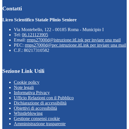
Contatti
Liceo Scientifico Statale Plinio Seniore
Via Montebello, 122 - 00185 Roma - Municipio I
Tel:
06.121123905
Email:
rmps27000d@istruzione.it
Link per inviare una mail
PEC:
rmps27000d@pec.istruzione.it
Link per inviare una mail
C.F.: 80217310582
Sezione Link Utili
Cookie policy
Note legali
Informativa Privacy
Ufficio Relazioni con il Pubblico
Dichiarazione di accessibilità
Obiettivi di accessibilità
Whistleblowing
Gestione consensi cookie
Amministrazione trasparente