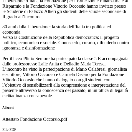
Liberazione d’Italia la Fondazione per l’Educazione Finanziaria e al
Risparmio e la Fondazione Vittorio Occorsio hanno invitato presso
le Scuderie di Palazzo Altieri gli studenti delle scuole secondarie di
II grado all’incontro
80 anni dalla Liberazione: la storia dell’Italia tra politica ed
economia.
Verso la Costituzione della Repubblica democratica: il progetto
politico, economico e sociale. Conoscerlo, curarlo, difenderlo contro
ignoranza e disinformazione
Per il liceo Plinio Seniore ha partecipato la classe 5 E accompagnata
dalle professoresse Lalle Anita e Delladio Maria Teresa.
L’incontro ha visto la partecipazione di Mario Calabresi, giornalista
e scrittore, Vittorio Occorsio e Carmela Decaro per la Fondazione
Vittorio Occorsio che hanno dialogato con gli studenti con
l’obiettivo di sensibilizzarli alla comprensione e interpretazione del
presente attraverso la conoscenza del passato, in un’ottica di legalità
e cittadinanza consapevole.
Allegati
Attestato Fondazione Occorsio.pdf
File PDF