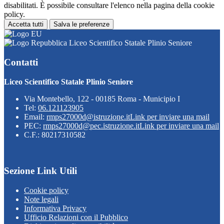
disabilitati. È possibile consultare l'elenco nella pagina della cookie
policy.
Accetta tutti
Salva le preferenze
Liceo Scientifico Statale Plinio Seniore
Contatti
Liceo Scientifico Statale Plinio Seniore
Via Montebello, 122 - 00185 Roma - Municipio I
Tel:
06.121123905
Email:
rmps27000d@istruzione.it
Link per inviare una mail
PEC:
rmps27000d@pec.istruzione.it
Link per inviare una mail
C.F.: 80217310582
Sezione Link Utili
Cookie policy
Note legali
Informativa Privacy
Ufficio Relazioni con il Pubblico