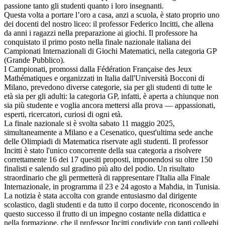
passione tanto gli studenti quanto i loro insegnanti.
Questa volta a portare l’oro a casa, anzi a scuola, è stato proprio uno
dei docenti del nostro liceo: il professor Federico Incitti, che allena
da anni i ragazzi nella preparazione ai giochi. Il professore ha
conquistato il primo posto nella finale nazionale italiana dei
Campionati Internazionali di Giochi Matematici, nella categoria GP
(Grande Pubblico).
I Campionati, promossi dalla Fédération Française des Jeux
Mathématiques e organizzati in Italia dall'Università Bocconi di
Milano, prevedono diverse categorie, sia per gli studenti di tutte le
età sia per gli adulti: la categoria GP, infatti, è aperta a chiunque non
sia più studente e voglia ancora mettersi alla prova — appassionati,
esperti, ricercatori, curiosi di ogni età.
La finale nazionale si è svolta sabato 11 maggio 2025,
simultaneamente a Milano e a Cesenatico, quest'ultima sede anche
delle Olimpiadi di Matematica riservate agli studenti. Il professor
Incitti è stato l'unico concorrente della sua categoria a risolvere
correttamente 16 dei 17 quesiti proposti, imponendosi su oltre 150
finalisti e salendo sul gradino più alto del podio. Un risultato
straordinario che gli permetterà di rappresentare l'Italia alla Finale
Internazionale, in programma il 23 e 24 agosto a Mahdia, in Tunisia.
La notizia è stata accolta con grande entusiasmo dal dirigente
scolastico, dagli studenti e da tutto il corpo docente, riconoscendo in
questo successo il frutto di un impegno costante nella didattica e
nella formazione, che il professor Incitti condivide con tanti colleghi