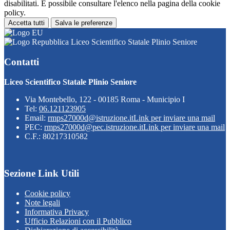
disabilitati. È possibile consultare l'elenco nella pagina della cookie
policy.
Accetta tutti
Salva le preferenze
Liceo Scientifico Statale Plinio Seniore
Contatti
Liceo Scientifico Statale Plinio Seniore
Via Montebello, 122 - 00185 Roma - Municipio I
Tel:
06.121123905
Email:
rmps27000d@istruzione.it
Link per inviare una mail
PEC:
rmps27000d@pec.istruzione.it
Link per inviare una mail
C.F.: 80217310582
Sezione Link Utili
Cookie policy
Note legali
Informativa Privacy
Ufficio Relazioni con il Pubblico