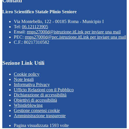
Contatti
Liceo Scientifico Statale Plinio Seniore
Via Montebello, 122 - 00185 Roma - Municipio I
Tel:
06.121123905
Email:
rmps27000d@istruzione.it
Link per inviare una mail
PEC:
rmps27000d@pec.istruzione.it
Link per inviare una mail
C.F.: 80217310582
Sezione Link Utili
Cookie policy
Note legali
Informativa Privacy
Ufficio Relazioni con il Pubblico
Dichiarazione di accessibilità
Obiettivi di accessibilità
Whistleblowing
Gestione consensi cookie
Amministrazione trasparente
Pagina visualizzata
1593
volte