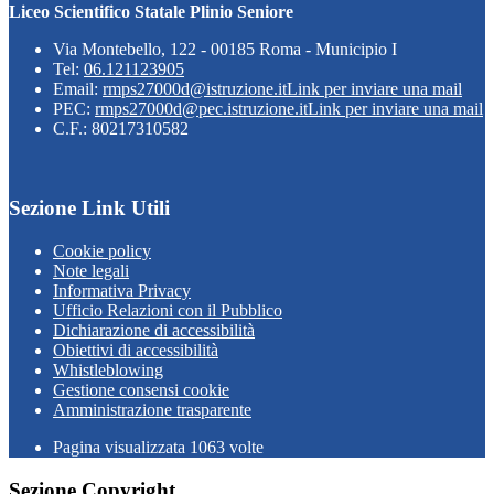
Liceo Scientifico Statale Plinio Seniore
Via Montebello, 122 - 00185 Roma - Municipio I
Tel:
06.121123905
Email:
rmps27000d@istruzione.it
Link per inviare una mail
PEC:
rmps27000d@pec.istruzione.it
Link per inviare una mail
C.F.: 80217310582
Sezione Link Utili
Cookie policy
Note legali
Informativa Privacy
Ufficio Relazioni con il Pubblico
Dichiarazione di accessibilità
Obiettivi di accessibilità
Whistleblowing
Gestione consensi cookie
Amministrazione trasparente
Pagina visualizzata
1063
volte
Sezione Copyright