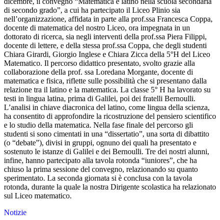
dicembre, il convegno “Matematica e latino nella scuola secondaria
di secondo grado”, a cui ha partecipato il Liceo Plinio sia
nell’organizzazione, affidata in parte alla prof.ssa Francesca Coppa,
docente di matematica del nostro Liceo, ora impegnata in un
dottorato di ricerca, sia negli interventi della prof.ssa Piera Filippi,
docente di lettere, e della stessa prof.ssa Coppa, che degli studenti
Chiara Girardi, Giorgio Inglese e Chiara Zicca della 5°H del Liceo
Matematico. Il percorso didattico presentato, svolto grazie alla
collaborazione della prof. ssa Loredana Morgante, docente di
matematica e fisica, riflette sulle possibilità che si presentano dalla
relazione tra il latino e la matematica. La classe 5° H ha lavorato su
testi in lingua latina, prima di Galilei, poi dei fratelli Bernoulli.
L’analisi in chiave diacronica del latino, come lingua della scienza,
ha consentito di approfondire la ricostruzione del pensiero scientifico
e lo studio della matematica. Nella fase finale del percorso gli
studenti si sono cimentati in una “dissertatio”, una sorta di dibattito
(o “debate”), divisi in gruppi, ognuno dei quali ha presentato e
sostenuto le istanze di Galilei e dei Bernoulli. Tre dei nostri alunni,
infine, hanno partecipato alla tavola rotonda “iuniores”, che ha
chiuso la prima sessione del convegno, relazionando su quanto
sperimentato. La seconda giornata si è conclusa con la tavola
rotonda, durante la quale la nostra Dirigente scolastica ha relazionato
sul Liceo matematico.
Notizie