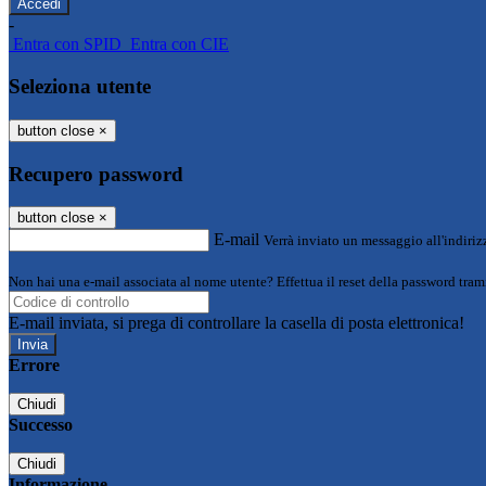
-
Entra con SPID
Entra con CIE
Seleziona utente
button close
×
Recupero password
button close
×
E-mail
Verrà inviato un messaggio all'indirizz
Non hai una e-mail associata al nome utente? Effettua il reset della password tram
E-mail inviata, si prega di controllare la casella di posta elettronica!
Errore
Chiudi
Successo
Chiudi
Informazione