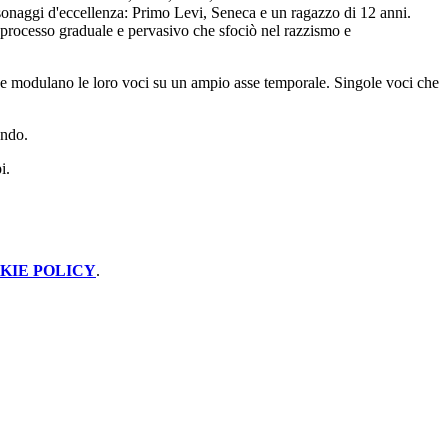
sonaggi d'eccellenza: Primo Levi, Seneca e un ragazzo di 12 anni
.
il processo graduale
e pervasivo che sfociò nel razzismo e
, che modulano le loro voci su un ampio
asse
temporale. Singole voci che
ondo.
i.
KIE POLICY
.