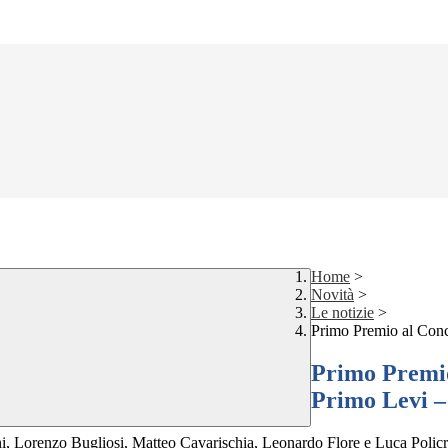
Home
>
Novità
>
Le notizie
>
Primo Premio al Conc
Primo Premio
Primo Levi 
, Lorenzo Bugliosi, Matteo Cavarischia, Leonardo Flore e Luca Policrit