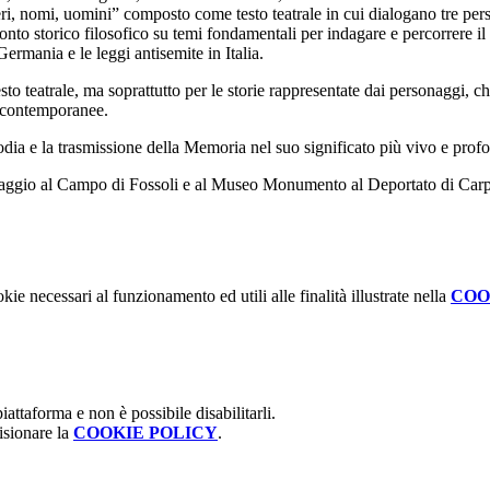
i, nomi, uomini”
composto come testo teatrale in cui dialogano tre per
fronto storico filosofico su temi fondamentali per indagare e percorrere 
ermania e le leggi antisemite in Italia.
testo teatrale, ma soprattutto per le storie rappresentate dai personaggi
e contemporanee.
dia e la trasmissione della Memoria nel suo significato più vivo e prof
n viaggio al Campo di Fossoli e al Museo Monumento al Deportato di Carp
kie necessari al funzionamento ed utili alle finalità illustrate nella
COO
attaforma e non è possibile disabilitarli.
isionare la
COOKIE POLICY
.