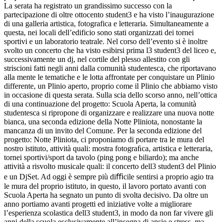
La serata ha registrato un grandissimo successo con la
partecipazione di oltre ottocento student3 e ha visto l’inaugurazione
di una galleria artistica, fotografica e letteraria. Simultaneamente a
questa, nei locali dell’edificio sono stati organizzati dei tornei
sportivi e un laboratorio teatrale. Nel corso dell’evento si è inoltre
svolto un concerto che ha visto esibirsi prima l3 student3 del liceo e,
successivamente un dj, nel cortile del plesso allestito con gli
striscioni fatti negli anni dalla comunità studentesca, che riportavano
alla mente le tematiche e le lotta affrontate per conquistare un Plinio
differente, un Plinio aperto, proprio come il Plinio che abbiamo visto
in occasione di questa serata. Sulla scia dello scorso anno, nell’ottica
di una continuazione del progetto: Scuola Aperta, la comunità
studentesca si ripropone di organizzare e realizzare una nuova notte
bianca, una seconda edizione della Notte Pliniota, nonostante la
mancanza di un invito del Comune. Per la seconda edizione del
progetto: Notte Pliniota, ci proponiamo di portare tra le mura del
nostro istituto, attività quali: mostra fotograﬁca, artistica e letteraria,
tornei sportivi/sport da tavolo (ping pong e biliardo); ma anche
attività a risvolto musicale quali: il concerto dell3 student3 del Plinio
e un DjSet. Ad oggi è sempre più diﬃcile sentirsi a proprio agio tra
le mura del proprio istituto, in questo, il lavoro portato avanti con
Scuola Aperta ha segnato un punto di svolta decisivo. Da oltre un
anno portiamo avanti progetti ed iniziative volte a migliorare
l’esperienza scolastica dell3 student3, in modo da non far vivere gli
anni della scuola esclusivamente all’insegna di ansie e stress, ma