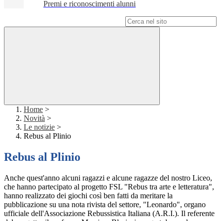
Premi e riconoscimenti alunni
Campo di ricerca per le pagine del sito
Home
>
Novità
>
Le notizie
>
Rebus al Plinio
Rebus al Plinio
Anche quest'anno alcuni ragazzi e alcune ragazze del nostro Liceo,
che hanno partecipato al progetto FSL "Rebus tra arte e letteratura",
hanno realizzato dei giochi così ben fatti da meritare la
pubblicazione su una nota rivista del settore, "Leonardo", organo
ufficiale dell'Associazione Rebussistica Italiana (A.R.I.). Il referente