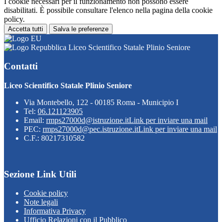
I cookie necessari per il funzionamento non possono essere
disabilitati. È possibile consultare l'elenco nella pagina della cookie
policy.
Accetta tutti
Salva le preferenze
Liceo Scientifico Statale Plinio Seniore
Contatti
Liceo Scientifico Statale Plinio Seniore
Via Montebello, 122 - 00185 Roma - Municipio I
Tel:
06.121123905
Email:
rmps27000d@istruzione.it
Link per inviare una mail
PEC:
rmps27000d@pec.istruzione.it
Link per inviare una mail
C.F.: 80217310582
Sezione Link Utili
Cookie policy
Note legali
Informativa Privacy
Ufficio Relazioni con il Pubblico