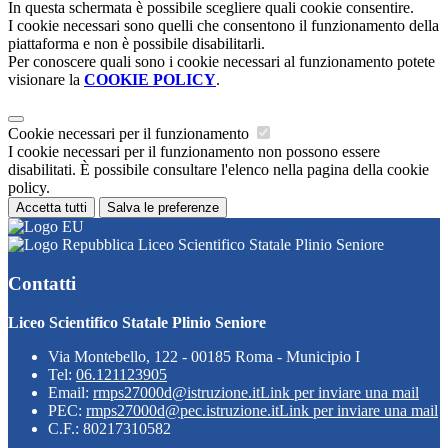
In questa schermata è possibile scegliere quali cookie consentire.
I cookie necessari sono quelli che consentono il funzionamento della
piattaforma e non è possibile disabilitarli.
Per conoscere quali sono i cookie necessari al funzionamento potete
visionare la
COOKIE POLICY
.
Cookie necessari per il funzionamento
I cookie necessari per il funzionamento non possono essere
disabilitati. È possibile consultare l'elenco nella pagina della cookie
policy.
Accetta tutti
Salva le preferenze
Liceo Scientifico Statale Plinio Seniore
Contatti
Liceo Scientifico Statale Plinio Seniore
Via Montebello, 122 - 00185 Roma - Municipio I
Tel:
06.121123905
Email:
rmps27000d@istruzione.it
Link per inviare una mail
PEC:
rmps27000d@pec.istruzione.it
Link per inviare una mail
C.F.: 80217310582