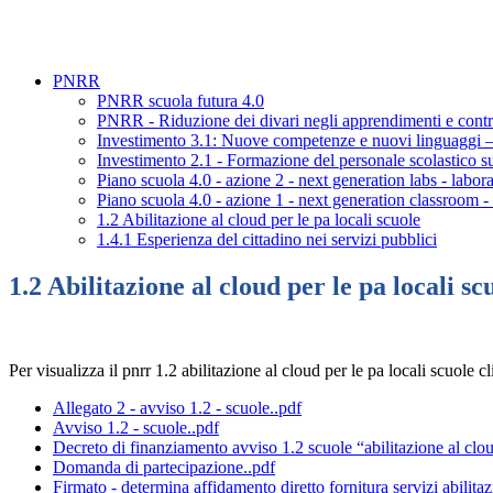
PNRR
PNRR scuola futura 4.0
PNRR - Riduzione dei divari negli apprendimenti e contra
Investimento 3.1: Nuove competenze e nuovi linguaggi 
Investimento 2.1 - Formazione del personale scolastico su
Piano scuola 4.0 - azione 2 - next generation labs - laborat
Piano scuola 4.0 - azione 1 - next generation classroom 
1.2 Abilitazione al cloud per le pa locali scuole
1.4.1 Esperienza del cittadino nei servizi pubblici
1.2 Abilitazione al cloud per le pa locali sc
Per visualizza il pnrr
1.2 abilitazione al cloud per le pa locali scuole cli
Allegato 2 - avviso 1.2 - scuole..pdf
Avviso 1.2 - scuole..pdf
Decreto di finanziamento avviso 1.2 scuole “abilitazione al cloud
Domanda di partecipazione..pdf
Firmato - determina affidamento diretto fornitura servizi abilitazi