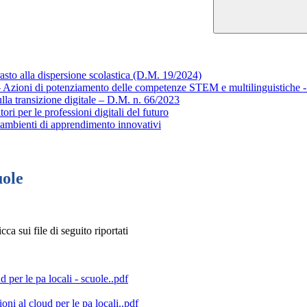
sto alla dispersione scolastica (D.M. 19/2024)
– Azioni di potenziamento delle competenze STEM e multilinguistiche
lla transizione digitale – D.M. n. 66/2023
ori per le professioni digitali del futuro
- ambienti di apprendimento innovativi
uole
cca sui file di seguito riportati
 per le pa locali - scuole..pdf
oni al cloud per le pa locali..pdf