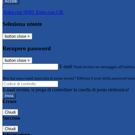
-
Entra con SPID
Entra con CIE
Seleziona utente
button close
×
Recupero password
button close
×
E-mail
Verrà inviato un messaggio all'indirizz
Non hai una e-mail associata al nome utente? Effettua il reset della password tram
E-mail inviata, si prega di controllare la casella di posta elettronica!
Errore
Chiudi
Successo
Chiudi
Informazione