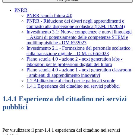
PNRR
PNRR scuola futura 4.0
PNRR - Riduzione dei divari negli apprendimenti e
contrasto alla dispersione scolastica (D.M. 19/2024)
Investimento 3.1: Nuove competenze e nuovi linguaggi
– Azioni di potenziamento delle competenze STEM e
multilinguistiche - DM 65/2023
Investimento 2.1 - Formazione del personale scolastico
sulla transizione digitale – D.M. n. 66/2023
Piano scuola 4.0 - azione 2 - next generation labs -
laboratori per le professioni digitali del futuro
Piano scuola 4.0 - azione 1 - next generation classroom
- ambienti di apprendimento innovativi
1.2 Abilitazione al cloud per le pa locali scuole
1.4.1 Esperienza del cittadino nei servizi pubblici
1.4.1 Esperienza del cittadino nei servizi
pubblici
Per visulizzare il pnrr-1.4.1 esperienza del cittadino nei servizi