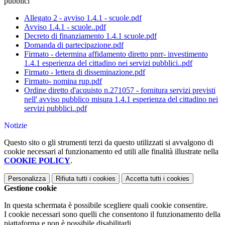
pubblici
Allegato 2 - avviso 1.4.1 - scuole.pdf
Avviso 1.4.1 - scuole..pdf
Decreto di finanziamento 1.4.1 scuole.pdf
Domanda di partecipazione.pdf
Firmato - determina affidamento diretto pnrr- investimento
1.4.1 esperienza del cittadino nei servizi pubblici..pdf
Firmato - lettera di disseminazione.pdf
Firmato- nomina rup.pdf
Ordine diretto d'acquisto n.271057 - fornitura servizi previsti
nell' avviso pubblico misura 1.4.1 esperienza del cittadino nei
servizi pubblici..pdf
Notizie
Questo sito o gli strumenti terzi da questo utilizzati si avvalgono di
cookie necessari al funzionamento ed utili alle finalità illustrate nella
COOKIE POLICY
.
Personalizza
Rifiuta tutti
i cookies
Accetta tutti
i cookies
Gestione cookie
In questa schermata è possibile scegliere quali cookie consentire.
I cookie necessari sono quelli che consentono il funzionamento della
piattaforma e non è possibile disabilitarli.