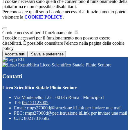
I cookie necessari sono quelli che consentono il funzionamento della
piattaforma e non è possibile disabilitarli.
Per conoscere quali sono i cookie necessari al funzionamento potete
visionare la
COOKIE POLICY
.
Cookie necessari per il funzionamento
I cookie necessari per il funzionamento non possono essere
disabilitati. È possibile consultare l'elenco nella pagina della cookie
policy.
Accetta tutti
Salva le preferenze
Liceo Scientifico Statale Plinio Seniore
Contatti
Liceo Scientifico Statale Plinio Seniore
Via Montebello, 122 - 00185 Roma - Municipio I
Tel:
06.121123905
Email:
rmps27000d@istruzione.it
Link per inviare una mail
PEC:
rmps27000d@pec.istruzione.it
Link per inviare una mail
C.F.: 80217310582