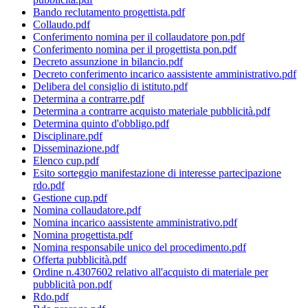
Bando reclutamento progettista.pdf
Collaudo.pdf
Conferimento nomina per il collaudatore pon.pdf
Conferimento nomina per il progettista pon.pdf
Decreto assunzione in bilancio.pdf
Decreto conferimento incarico aassistente amministrativo.pdf
Delibera del consiglio di istituto.pdf
Determina a contrarre.pdf
Determina a contrarre acquisto materiale pubblicità.pdf
Determina quinto d'obbligo.pdf
Disciplinare.pdf
Disseminazione.pdf
Elenco cup.pdf
Esito sorteggio manifestazione di interesse partecipazione
rdo.pdf
Gestione cup.pdf
Nomina collaudatore.pdf
Nomina incarico aassistente amministrativo.pdf
Nomina progettista.pdf
Nomina responsabile unico del procedimento.pdf
Offerta pubblicità.pdf
Ordine n.4307602 relativo all'acquisto di materiale per
pubblicità pon.pdf
Rdo.pdf