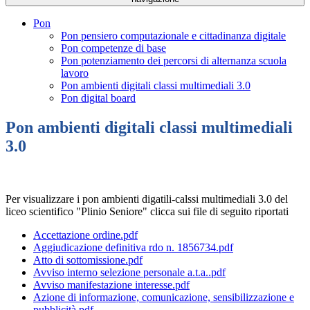
Pon
Pon pensiero computazionale e cittadinanza digitale
Pon competenze di base
Pon potenziamento dei percorsi di alternanza scuola
lavoro
Pon ambienti digitali classi multimediali 3.0
Pon digital board
Pon ambienti digitali classi multimediali
3.0
Per visualizzare i pon ambienti digatili-calssi multimediali 3.0 del
liceo scientifico "Plinio Seniore" clicca sui file di seguito riportati
Accettazione ordine.pdf
Aggiudicazione definitiva rdo n. 1856734.pdf
Atto di sottomissione.pdf
Avviso interno selezione personale a.t.a..pdf
Avviso manifestazione interesse.pdf
Azione di informazione, comunicazione, sensibilizzazione e
pubblicità.pdf