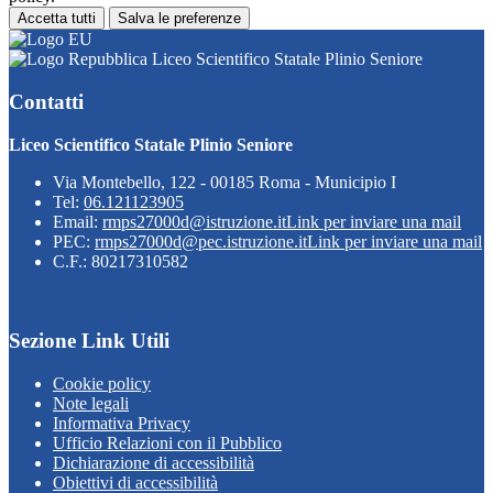
Accetta tutti
Salva le preferenze
Liceo Scientifico Statale Plinio Seniore
Contatti
Liceo Scientifico Statale Plinio Seniore
Via Montebello, 122 - 00185 Roma - Municipio I
Tel:
06.121123905
Email:
rmps27000d@istruzione.it
Link per inviare una mail
PEC:
rmps27000d@pec.istruzione.it
Link per inviare una mail
C.F.: 80217310582
Sezione Link Utili
Cookie policy
Note legali
Informativa Privacy
Ufficio Relazioni con il Pubblico
Dichiarazione di accessibilità
Obiettivi di accessibilità